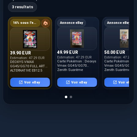
3 resultats
16% sous l'estimation
Annonce eBay
Annonce eBay
49.99 EUR
50.00 EUR
39.90 EUR
Estimation:
47.29 EUR
Estimation:
47.29 E
Estimation:
47.29 EUR
Carte Pokémon : Deoxys
Carte Pokémon Deo
DEOXYS VMAX
Vmax GG45/GG70
Vmax GG45/GG70
GG45/GG70 FULL ART
Zenith Suprême
Zenith Suprême Noté
ALTERNATIVE EB12.5
Française NEUF
Française
ZENITH SUPREME
POKEMON FR NEUF
Voir eBay
Voir eBay
Voir eBay