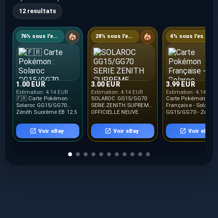
12 resultats
76% sous l'estimation
28% sous l'estimation
4% sous l'estimation
1.00 EUR
3.00 EUR
3.99 EUR
Estimation:
4.14 EUR
Estimation:
4.14 EUR
Estimation:
4.14 EUR
🇫🇷 Carte Pokémon :
SOLAROC GG15/GG70
Carte Pokémon
Solaroc GG15/GG70
SERIE ZENITH SUPREME
Française - Solaroc
Zénith Suprême EB 12.5
OFFICIELLE NEUVE
GG15/GG70 - Zénith
NEUF FR 🇫🇷
Suprême
Voir eBay
Voir eBay
Voir eBay