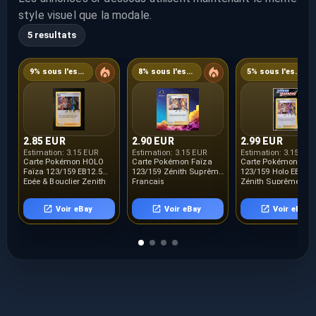
style visuel que la modale.
5 resultats
9% sous l'estimation
8% sous l'estimation
5% sous l'estimation
2.85 EUR
2.90 EUR
2.99 EUR
Estimation:
3.15 EUR
Estimation:
3.15 EUR
Estimation:
3.15 EUR
Carte Pokémon HOLO
Carte Pokémon Faïza
Carte Pokémon Faï
Faïza 123/159 EB12.5
123/159 Zénith Suprême
123/159 Holo EB12.5
Epée & Bouclier Zenith
Français
Zénith Suprême FR
Suprême FR NEUF
Voir eBay
Voir eBay
Voir eBay