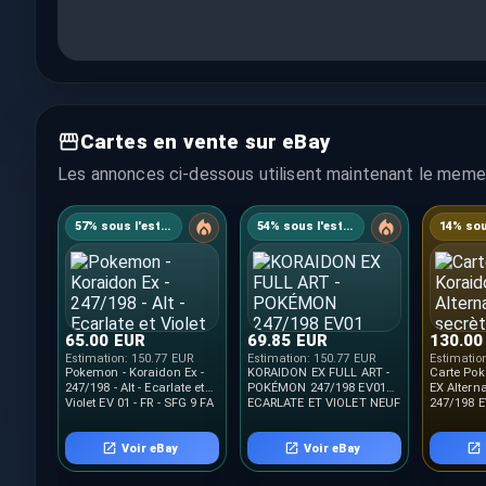
Cartes en vente sur eBay
Les annonces ci-dessous utilisent maintenant le meme 
57% sous l'estimation
54% sous l'estimation
65.00 EUR
69.85 EUR
130.00
Estimation:
150.77 EUR
Estimation:
150.77 EUR
Estimatio
Pokemon - Koraidon Ex -
KORAIDON EX FULL ART -
Carte Po
247/198 - Alt - Ecarlate et
POKÉMON 247/198 EV01
EX Alterna
Violet EV 01 - FR - SFG 9 FA
ECARLATE ET VIOLET NEUF
247/198 E
FR
Violet FR
Voir eBay
Voir eBay