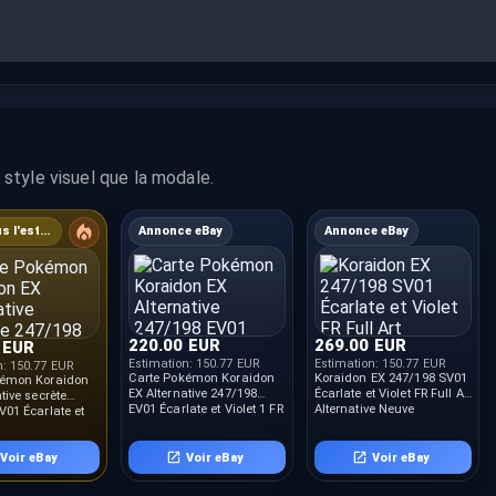
style visuel que la modale.
14% sous l'estimation
Annonce eBay
Annonce eBay
220.00 EUR
269.00 EUR
 EUR
Estimation:
150.77 EUR
Estimation:
150.77 EUR
n:
150.77 EUR
Carte Pokémon Koraidon
Koraidon EX 247/198 SV01
kémon Koraidon
EX Alternative 247/198
Écarlate et Violet FR Full Art
tive secrète
EV01 Écarlate et Violet 1 FR
Alternative Neuve
V01 Écarlate et
NEUF
Voir eBay
Voir eBay
Voir eBay