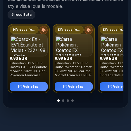
style visuel que la modale.
5 resultats
14% sous l'estimation
13% sous l'estimation
13% sous l'estimation
9.90 EUR
9.99 EUR
9.99 EUR
Estimation:
11.53 EUR
Estimation:
11.53 EUR
Estimation:
11.53 E
Coatox EX - EV1:Écarlate
Carte Pokémon : Coatox
Carte Pokémon Coa
et Violet - 232/198 - Carte
EX 232/198 SV Ecarlate
EX 232/198 Full Art -
Pokémon Française
& Violet Française NEUF
EV01 Écarlate et Viol
Neuve
FR NEUF
Voir eBay
Voir eBay
Voir eBay