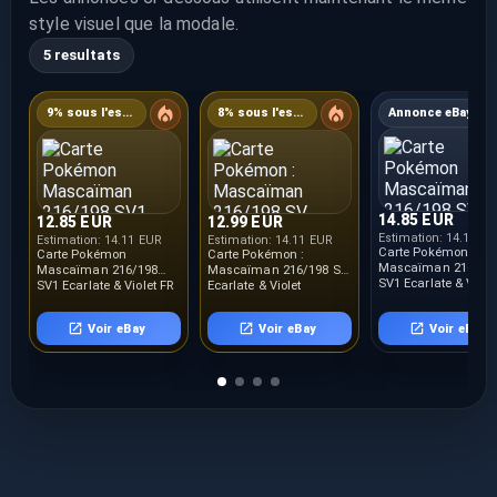
style visuel que la modale.
5 resultats
9% sous l'estimation
8% sous l'estimation
Annonce eBay
14.85 EUR
12.85 EUR
12.99 EUR
Estimation:
14.11 E
Estimation:
14.11 EUR
Estimation:
14.11 EUR
Carte Pokémon
Carte Pokémon
Carte Pokémon :
Mascaïman 216/19
Mascaïman 216/198
Mascaïman 216/198 SV
SV1 Ecarlate & Viole
SV1 Ecarlate & Violet FR
Ecarlate & Violet
NEUF
NEUF
Française NEUF
Voir eBay
Voir eBay
Voir eBay