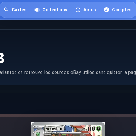
Cartes
Collections
Actus
Comptes
8
riantes et retrouve les sources eBay utiles sans quitter la pag