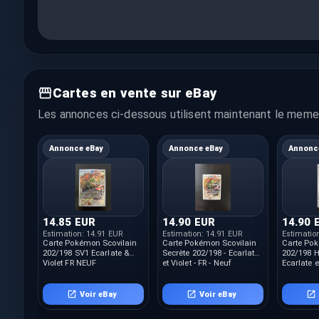
Cartes en vente sur eBay
Les annonces ci-dessous utilisent maintenant le meme 
Annonce eBay
Annonce eBay
Annonc
14.85 EUR
14.90 EUR
14.90 
Estimation:
14.91 EUR
Estimation:
14.91 EUR
Estimatio
Carte Pokémon Scovilain
Carte Pokémon Scovilain
Carte Po
202/198 SV1 Ecarlate &
Secrète 202/198 - Ecarlate
202/198 H
Violet FR NEUF
et Violet - FR - Neuf
Ecarlate e
NEUF
Voir eBay
Voir eBay