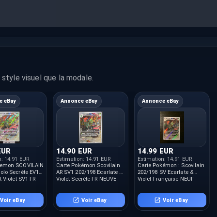
style visuel que la modale.
e eBay
Annonce eBay
Annonce eBay
EUR
14.90 EUR
14.99 EUR
n:
14.91 EUR
Estimation:
14.91 EUR
Estimation:
14.91 EUR
kemon SCOVILAIN
Carte Pokémon Scovilain
Carte Pokémon : Scovilain
olo Secrète EV1
AR SV1 202/198 Ecarlate &
202/198 SV Ecarlate &
t Violet SV1 FR
Violet Secrète FR NEUVE
Violet Française NEUF
Voir eBay
Voir eBay
Voir eBay