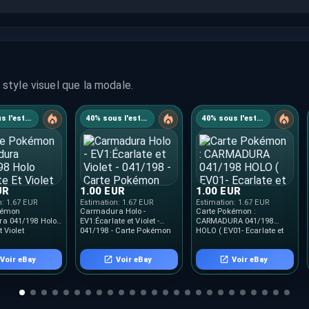
style visuel que la modale.
40% sous l'estimation
40% sous l'estimation
40% sous l'estimation
UR
1.00 EUR
1.00 EUR
n:
1.67 EUR
Estimation:
1.67 EUR
Estimation:
1.67 EUR
kémon
Carmadura Holo -
Carte Pokémon :
a 041/198 Holo
EV1:Écarlate et Violet -
CARMADURA 041/198
t Violet
041/198 - Carte Pokémon
HOLO ( EV01- Ecarlate et
FR Neuve
violet)FR
Voir eBay
Voir eBay
Voir eBay