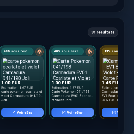
31 resultats
40% sous l'estimation
40% sous l'estimation
13% sous l'estimation
1.00 EUR
1.00 EUR
1.45 EUR
Estimation:
1.67 EUR
Estimation:
1.67 EUR
Estimation:
1.67 EUR
carte pokemon ecarlate et
Carte Pokemon 041/198
Carmadura Holo -
violet Carmadura 041/198
Carmadura EV01 Écarlate
EV1:Écarlate et Violet
Joli
et Violet Rare
041/198 - Carte Po
FR Neuve
Voir eBay
Voir eBay
Voir eBay