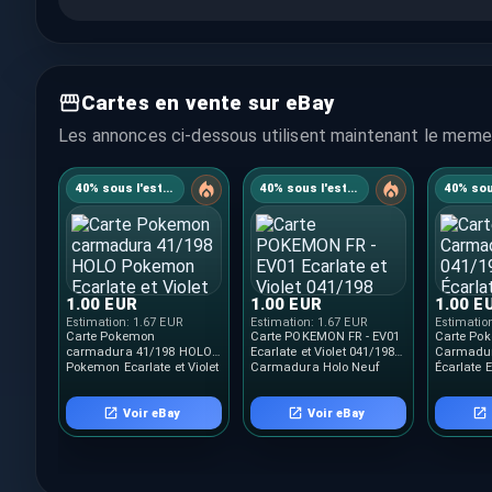
Cartes en vente sur eBay
Les annonces ci-dessous utilisent maintenant le meme 
40% sous l'estimation
40% sous l'estimation
1.00 EUR
1.00 EUR
1.00 E
Estimation:
1.67 EUR
Estimation:
1.67 EUR
Estimatio
Carte Pokemon
Carte POKEMON FR - EV01
Carte Po
carmadura 41/198 HOLO
Ecarlate et Violet 041/198
Carmadur
Pokemon Ecarlate et Violet
Carmadura Holo Neuf
Écarlate E
Neuve FR
Voir eBay
Voir eBay