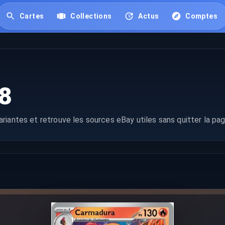
Cartes
Collections
Actus
Comptes
8
riantes et retrouve les sources eBay utiles sans quitter la pag