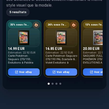
style visuel que la modale.
5 resultats
35% sous l'estimation
26% sous l'estimation
13% sous l'estimation
14.99 EUR
16.85 EUR
20.00 EUR
Estimation:
22.92 EUR
Estimation:
22.92 EUR
Estimation:
22.92 E
Carte Pokémon :
Carte Pokémon Saguaro
SAGUARO FULL ART 
Saguaro 270/193
270/193 PAL Ecarlate &
POKÉMON 270/193 
Evolutions à Paldéa
Violet Evolutions à
EVOLUTIONS A PAL
Française NEUF
Paldea FR NEUF
NEUF FR
Voir eBay
Voir eBay
Voir eBay