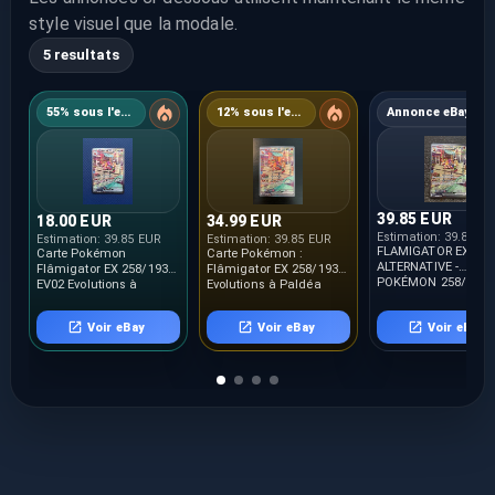
style visuel que la modale.
5 resultats
55% sous l'estimation
12% sous l'estimation
Annonce eBay
39.85 EUR
18.00 EUR
34.99 EUR
Estimation:
39.85 E
Estimation:
39.85 EUR
Estimation:
39.85 EUR
FLAMIGATOR EX
Carte Pokémon
Carte Pokémon :
ALTERNATIVE -
Flâmigator EX 258/193
Flâmigator EX 258/193
POKÉMON 258/193 
EV02 Evolutions à
Evolutions à Paldéa
ÉVOLUTIONS À PAL
Paldéa FR
Française NEUF
NEUF FR
Voir eBay
Voir eBay
Voir eBay