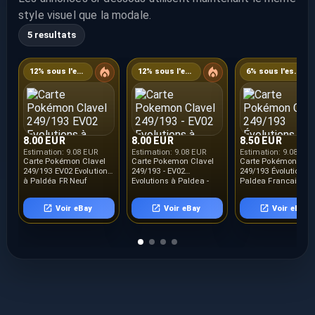
style visuel que la modale.
5 resultats
12% sous l'estimation
12% sous l'estimation
6% sous l'estimation
8.00 EUR
8.00 EUR
8.50 EUR
Estimation:
9.08 EUR
Estimation:
9.08 EUR
Estimation:
9.08 EUR
Carte Pokémon Clavel
Carte Pokemon Clavel
Carte Pokémon Clav
249/193 EV02 Evolutions
249/193 - EV02
249/193 Évolutions 
à Paldéa FR Neuf
Evolutions à Paldea -
Paldea Français
Neuf FR
Voir eBay
Voir eBay
Voir eBay