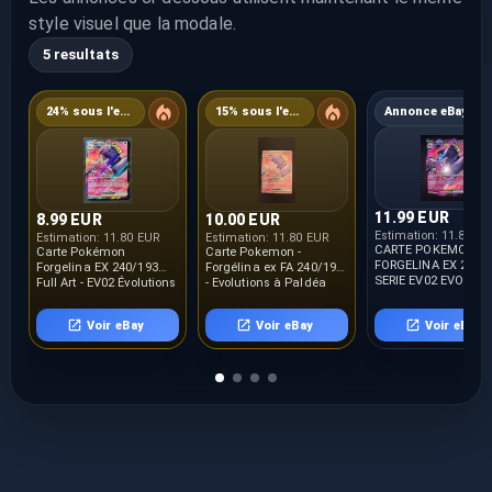
style visuel que la modale.
5 resultats
24% sous l'estimation
15% sous l'estimation
Annonce eBay
11.99 EUR
8.99 EUR
10.00 EUR
Estimation:
11.80 E
Estimation:
11.80 EUR
Estimation:
11.80 EUR
CARTE POKEMON
Carte Pokémon
Carte Pokemon -
FORGELINA EX 240/
Forgelina EX 240/193
Forgélina ex FA 240/193
SERIE EV02 EVOLUT
Full Art - EV02 Évolutions
- Evolutions à Paldéa
A PALDEA FR NEUF
à Paldea FR NEUF
EV02 - FR NM
Voir eBay
Voir eBay
Voir eBay