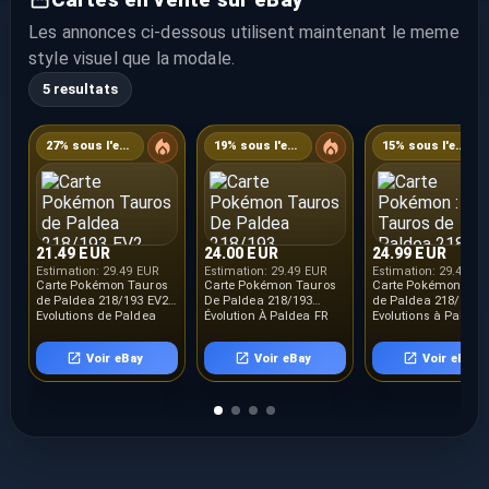
Les annonces ci-dessous utilisent maintenant le meme
style visuel que la modale.
5 resultats
27% sous l'estimation
19% sous l'estimation
15% sous l'estimation
21.49 EUR
24.00 EUR
24.99 EUR
Estimation:
29.49 EUR
Estimation:
29.49 EUR
Estimation:
29.49 E
Carte Pokémon Tauros
Carte Pokémon Tauros
Carte Pokémon : Ta
de Paldea 218/193 EV2
De Paldea 218/193
de Paldea 218/193
Evolutions de Paldea
Évolution À Paldea FR
Evolutions à Paldéa
PAL FR
Française NEUF
Voir eBay
Voir eBay
Voir eBay