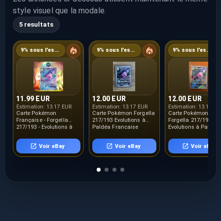
style visuel que la modale.
5 resultats
9% sous l'estimation
9% sous l'estimation
9% sous l'estimation
11.99 EUR
12.00 EUR
12.00 EUR
Estimation:
13.17 EUR
Estimation:
13.17 EUR
Estimation:
13.17 E
Carte Pokémon
Carte Pokémon Forgella
Carte Pokémon :
Française - Forgella
217/193 Evolutions à
Forgella 217/193
217/193 - Evolutions à
Paldéa Française
Evolutions à Paldéa
Paldea
Française NEUF NM
Voir eBay
Voir eBay
Voir eBay