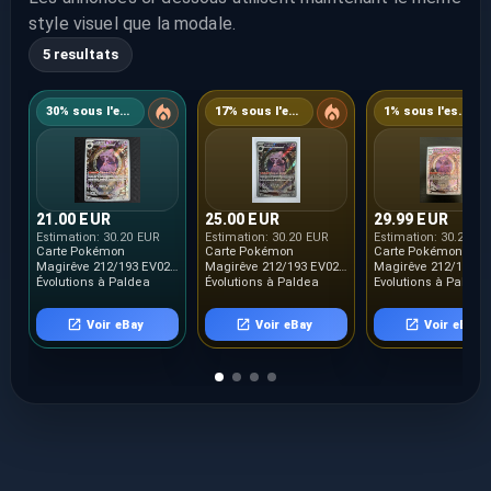
style visuel que la modale.
5 resultats
30% sous l'estimation
17% sous l'estimation
1% sous l'estimation
21.00 EUR
25.00 EUR
29.99 EUR
Estimation:
30.20 EUR
Estimation:
30.20 EUR
Estimation:
30.20 E
Carte Pokémon
Carte Pokémon
Carte Pokémon :
Magirêve 212/193 EV02
Magirêve 212/193 EV02
Magirêve 212/193
Évolutions à Paldea
Évolutions à Paldea
Evolutions à Paldéa
NEUF FR
NEUF FR
Française NEUF
Voir eBay
Voir eBay
Voir eBay