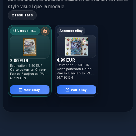
style visuel que la modale.
2 resultats
43% sous l'estimation
Annonce eBay
4.99 EUR
2.00 EUR
Estimation:
3.50 EUR
Estimation:
3.50 EUR
Carte pokemon Chien-
Carte pokemon Chien-
Pao ex Baojian ex PAL
Pao ex Baojian ex PAL
61/193 EN
61/193 EN
Voir eBay
Voir eBay