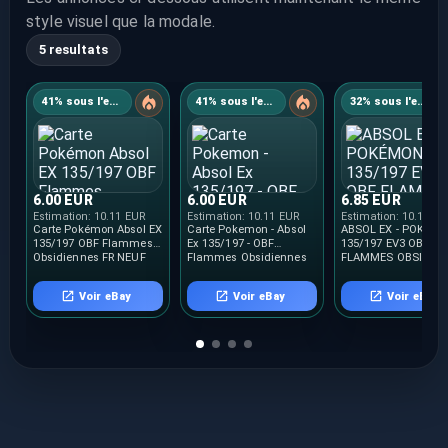
style visuel que la modale.
5 resultats
41% sous l'estimation
41% sous l'estimation
32% sous l'estimation
6.00 EUR
6.00 EUR
6.85 EUR
Estimation:
10.11 EUR
Estimation:
10.11 EUR
Estimation:
10.11 E
Carte Pokémon Absol EX
Carte Pokemon - Absol
ABSOL EX - POKÉM
135/197 OBF Flammes
Ex 135/197 - OBF
135/197 EV3 OBF
Obsidiennes FR NEUF
Flammes Obsidiennes
FLAMMES OBSIDIE
EV03 FR NEUF
NEUF FR
Voir eBay
Voir eBay
Voir eBay