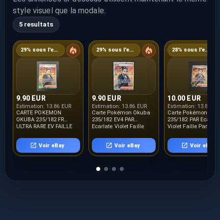
style visuel que la modale.
5 resultats
29% sous l'estimation
29% sous l'estimation
28% sous l'estimation
9.90 EUR
9.90 EUR
10.00 EUR
Estimation:
13.86 EUR
Estimation:
13.86 EUR
Estimation:
13.86 E
CARTE POKEMON
Carte Pokémon Okuba
Carte Pokémon Oku
OKUBA 235/182 FR
235/182 EV4 PAR
235/182 PAR Ecarlat
ULTRA RARE EV FAILLE
Ecarlate Violet Faille
Violet Faille Parado
PARADOXE - NEUF
Paradoxe FR NEUVE
NEUF
Voir eBay
Voir eBay
Voir eBay