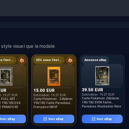
style visuel que la modale.
23% sous l'estimation
22% sous l'estimation
Annonce eBay
39.50 EUR
EUR
15.00 EUR
Estimation:
19.27 EUR
n:
19.27 EUR
Estimation:
19.27 EUR
Carte Pokémon Zébibron
 FULL ART -
Carte Pokémon : Zébibron
195/182 EV04 Faille
195/182 EV4
195/182 Faille Paradoxe
Paradoxe Illustration Rare
LE PARADOXE
Française NEUF
FR
Voir eBay
Voir eBay
Voir eBay