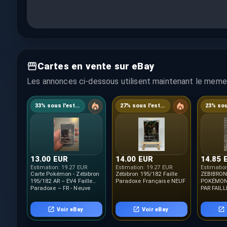
Cartes en vente sur eBay
Les annonces ci-dessous utilisent maintenant le meme 
33% sous l'estimation
27% sous l'estimation
13.00 EUR
14.00 EUR
14.85 
Estimation:
19.27 EUR
Estimation:
19.27 EUR
Estimatio
Carte Pokémon - Zébibron
Zébibron 195/182 Faille
ZEBIBRON
195/182 AR – EV4 Faille
Paradoxe Française NEUF
POKÉMON 
Paradoxe – FR - Neuve
PAR FAIL
NEUF FR
Voir eBay
Voir eBay