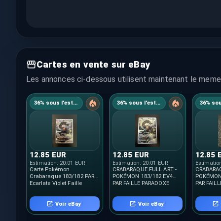
Cartes en vente sur eBay
Les annonces ci-dessous utilisent maintenant le meme 
36% sous l'estimation
36% sous l'estimation
12.85 EUR
12.85 EUR
12.85 
Estimation:
20.01 EUR
Estimation:
20.01 EUR
Estimatio
Carte Pokémon
CRABARAQUE FULL ART -
CRABARAQ
Crabaraque 183/182 PAR
POKÉMON 183/182 EV4
POKÉMON 
Ecarlate Violet Faille
PAR FAILLE PARADOXE
PAR FAIL
Paradoxe FR NEUF
NEUF FR
NEUF FR
Voir eBay
Voir eBay