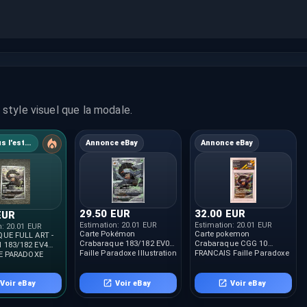
style visuel que la modale.
36% sous l'estimation
Annonce eBay
Annonce eBay
29.50 EUR
32.00 EUR
EUR
Estimation:
20.01 EUR
Estimation:
20.01 EUR
n:
20.01 EUR
Carte Pokémon
Carte pokemon
UE FULL ART -
Crabaraque 183/182 EV04
Crabaraque CGG 10
183/182 EV4
Faille Paradoxe Illustration
FRANCAIS Faille Paradoxe
LE PARADOXE
Rare FR
183/182 23440072
Voir eBay
Voir eBay
Voir eBay