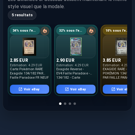
style visuel que la modale.
5 resultats
34% sous l'estimation
32% sous l'estimation
10% sous l'estimation
2.85 EUR
2.90 EUR
3.85 EUR
Estimation:
4.29 EUR
Estimation:
4.29 EUR
Estimation:
4.29 EUR
Carte Pokémon RARE
Exagide Reverse -
EXAGIDE RARE -
Exagide 134/182 PAR
EV4:Faille Paradoxe -
POKÉMON 134/182 
Faille Paradoxe FR NEUF
134/182 - Carte
PAR FAILLE PARADO
Pokémon Française
NEUF FR
Neuve
Voir eBay
Voir eBay
Voir eBay