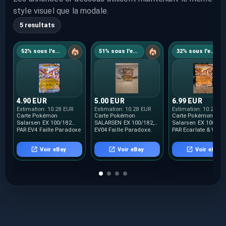
style visuel que la modale.
5 resultats
52% sous l'estimation
51% sous l'estimation
32% sous l'estimation
4.90 EUR
5.00 EUR
6.99 EUR
Estimation:
10.28 EUR
Estimation:
10.28 EUR
Estimation:
10.28 E
Carte Pokémon
Carte Pokémon
Carte Pokémon
Salarsen EX 100/182
SALARSEN EX 100/182,
Salarsen EX 100/18
PAR EV4 Faille Paradoxe
EV04 Faille Paradoxe,
PAR Ecarlate & Violet
FR NEUVE
NEUF FR
Faille Paradoxe FR 
Voir eBay
Voir eBay
Voir eBay