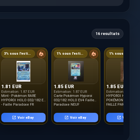
16 resultats
3% sous l'estimation
1% sous l'estimation
1% sous l'estimation
1.81 EUR
1.85 EUR
1.85 EUR
Estimation:
1.87 EUR
Estimation:
1.87 EUR
Estimation:
1.87 EUR
Mint - Pokémon RARE
Carte Pokémon Hyporoi
HYPOROI HOLO -
HYPOROI HOLO 032/182 EV
032/182 HOLO EV4 Faille
POKÉMON 032/182 
- Faille Paradoxe FR
Paradoxe NEUF
FAILLE PARADOXE N
Voir eBay
Voir eBay
Voir eBay