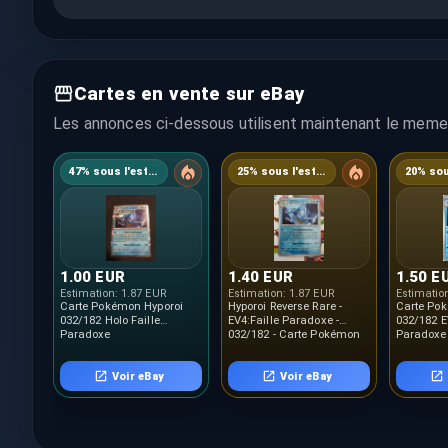
Cartes en vente sur eBay
Les annonces ci-dessous utilisent maintenant le meme 
47% sous l'estimation
25% sous l'estimation
1.00 EUR
1.40 EUR
1.50 E
Estimation:
1.87 EUR
Estimation:
1.87 EUR
Estimatio
Carte Pokémon Hyporoi
Hyporoi Reverse Rare -
Carte Po
032/182 Holo Faille
EV4:Faille Paradoxe -
032/182 E
Paradoxe
032/182 - Carte Pokémon
Paradoxe 
Française
Voir eBay
Voir eBay