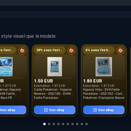
style visuel que la modale.
20% sous l'estimation
20% sous l'estimation
4% sous l'estimation
UR
1.50 EUR
1.80 EUR
n:
1.87 EUR
Estimation:
1.87 EUR
Estimation:
1.87 EUR
kémon Hyporoi
Carte Pokémon - Hyporoi
Hyporoi Holo - EV4:Faille
V04 Faille
Reverse - 032/182 - EV04 -
Paradoxe - 032/182 - Carte
Rare FR
Faille Paradoxe
Pokémon Française Neuve
Voir eBay
Voir eBay
Voir eBay