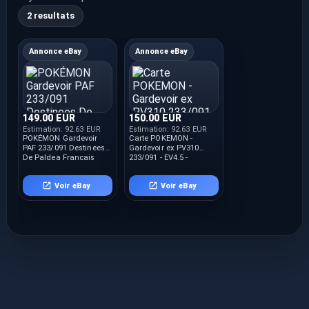
2 resultats
Annonce eBay
Annonce eBay
149.00 EUR
150.00 EUR
Estimation:
92.63 EUR
Estimation:
92.63 EUR
POKÉMON Gardevoir
Carte POKEMON -
PAF 233/091 Destinees
Gardevoir ex PV310
De Paldea Français
233/091 - EV4.5 -
Destinées de Paldéa
Neuf
Voir eBay
Voir eBay