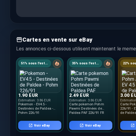
Cartes en vente sur eBay
Les annonces ci-dessous utilisent maintenant le meme 
51% sous l'estimation
35% sous l'estimation
1.90 EUR
2.49 EUR
3.00 E
Estimation:
3.86 EUR
Estimation:
3.86 EUR
Estimatio
Pokemon - EV4.5 -
Carte pokemon Pohm
Carte Po
Destinées de Paldea -
Pawmi Destinées de
226/91 - 
Pohm 226/91
Paldea PAF 226/91 FR
de Paldea
Voir eBay
Voir eBay