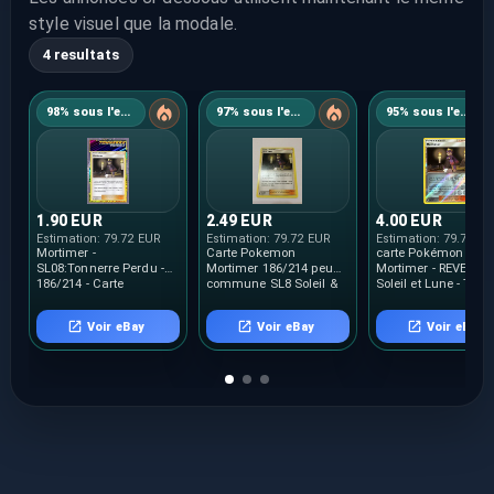
style visuel que la modale.
4 resultats
98% sous l'estimation
97% sous l'estimation
95% sous l'estimation
1.90 EUR
2.49 EUR
4.00 EUR
Estimation:
79.72 EUR
Estimation:
79.72 EUR
Estimation:
79.72 E
Mortimer -
Carte Pokemon
carte Pokémon 186/
SL08:Tonnerre Perdu -
Mortimer 186/214 peu
Mortimer - REVERSE 
186/214 - Carte
commune SL8 Soleil &
Soleil et Lune - Tonn
Pokemon Neuve
Lune Tonnerre Perdu
Perdu N
Française
Voir eBay
Voir eBay
Voir eBay