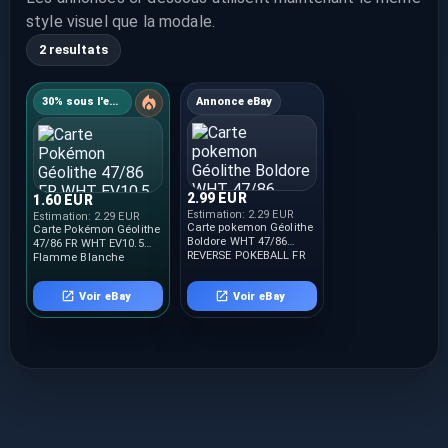
style visuel que la modale.
2 resultats
30% sous l'estimation
Annonce eBay
2.99 EUR
1.60 EUR
Estimation:
2.29 EUR
Estimation:
2.29 EUR
Carte pokemon Géolithe
Carte Pokémon Géolithe
Boldore WHT 47/86
47/86 FR WHT EV10.5
REVERSE POKEBALL FR
Flamme Blanche
Voir eBay
Voir eBay