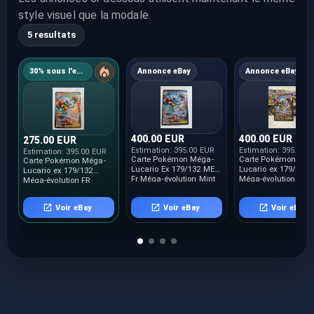
style visuel que la modale.
5 resultats
30% sous l'estimation
Annonce eBay
Annonce eBay
400.00 EUR
400.00 EUR
275.00 EUR
Estimation:
395.00 EUR
Estimation:
395.00 
Estimation:
395.00 EUR
Carte Pokémon Méga-
Carte Pokémon Még
Carte Pokémon Méga-
Lucario Ex 179/132 MEG
Lucario ex 179/132
Lucario ex 179/132
Fr Méga-évolution Mint
Méga-évolution FR
Méga-évolution FR
Voir eBay
Voir eBay
Voir eBay