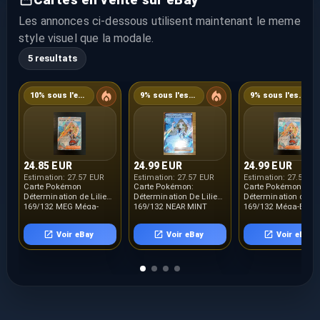
Les annonces ci-dessous utilisent maintenant le meme
style visuel que la modale.
5 resultats
10% sous l'estimation
9% sous l'estimation
9% sous l'estimation
24.85 EUR
24.99 EUR
24.99 EUR
Estimation:
27.57 EUR
Estimation:
27.57 EUR
Estimation:
27.57 E
Carte Pokémon
Carte Pokémon:
Carte Pokémon :
Détermination de Lilie
Détermination De Lilie
Détermination de Lil
169/132 MEG Méga-
169/132 NEAR MINT
169/132 Méga-Evolu
Evolution FR NEUF
Méga-Évolution MEG FR
Française NEUF
Voir eBay
Voir eBay
Voir eBay