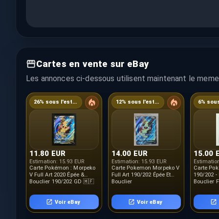
Cartes en vente sur eBay
Les annonces ci-dessous utilisent maintenant le meme 
26% sous l'estimation
12% sous l'estimation
11.80 EUR
14.00 EUR
15.00 
Estimation:
15.93 EUR
Estimation:
15.93 EUR
Estimatio
Carte Pokémon : Morpeko
Carte Pokemon Morpeko V
Carte Po
V Full Art 2020 Épée &
Full Art 190/202 Épée Et
190/202 -
Bouclier 190/202 GD 🇲🇫
Bouclier
Bouclier 
Voir eBay
Voir eBay