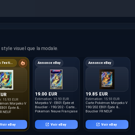
style visuel que la modale.
6% sous l'estimation
Annonce eBay
Annonce eBay
19.00 EUR
19.85 EUR
EUR
Estimation:
15.93 EUR
Estimation:
15.93 EUR
n:
15.93 EUR
Morpeko V - EB01:Épée et
Carte Pokémon Morpeko V
kémon Morpeko V
Bouclier - 190/202 - Carte
190/202 EB01 Épée &
 EB01 Épée &
Pokemon Neuve Française
Bouclier FR NEUF
FR NEUF
Voir eBay
Voir eBay
Voir eBay