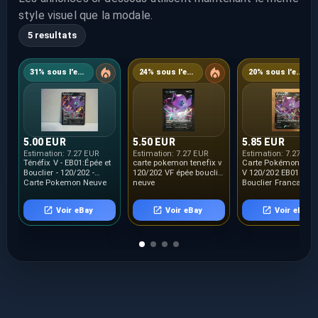
style visuel que la modale.
5 resultats
31% sous l'estimation
24% sous l'estimation
20% sous l'estimation
5.00 EUR
5.50 EUR
5.85 EUR
Estimation:
7.27 EUR
Estimation:
7.27 EUR
Estimation:
7.27 EUR
Ténéfix V - EB01:Épée et
carte pokemon tenefix v
Carte Pokémon Téné
Bouclier - 120/202 -
120/202 VF épée bouclier
V 120/202 EB01 Épée
Carte Pokemon Neuve
neuve
Bouclier Français 
Française
Voir eBay
Voir eBay
Voir eBay