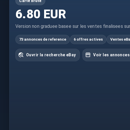
Carte brute
6.80 EUR
Version non graduee basee sur les ventes finalisees su
73 annonces de reference
6 offres actives
Ventes eB
Ouvrir la recherche eBay
Voir les annonces