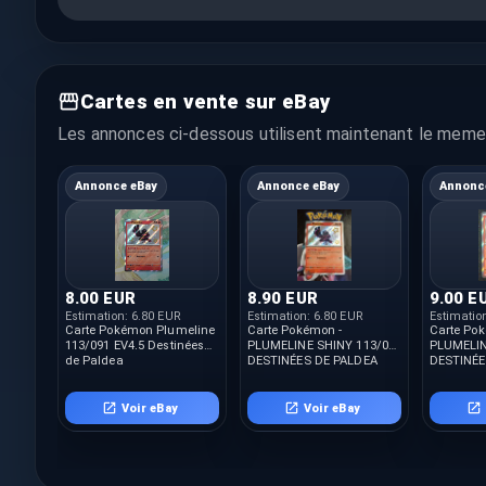
Cartes en vente sur eBay
Les annonces ci-dessous utilisent maintenant le meme 
Annonce eBay
Annonce eBay
Annonc
8.00 EUR
8.90 EUR
9.00 E
Estimation:
6.80 EUR
Estimation:
6.80 EUR
Estimatio
Carte Pokémon Plumeline
Carte Pokémon -
Carte Po
113/091 EV4.5 Destinées
PLUMELINE SHINY 113/091
PLUMELIN
de Paldea
DESTINÉES DE PALDEA
DESTINÉE
PROCHE DU NEUF FR
CARTE NE
Voir eBay
Voir eBay