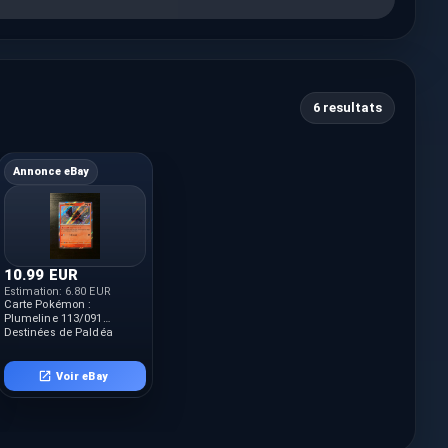
6 resultats
Annonce eBay
10.99 EUR
Estimation:
6.80 EUR
Carte Pokémon :
Plumeline 113/091
Destinées de Paldéa
Française NEUF
Voir eBay