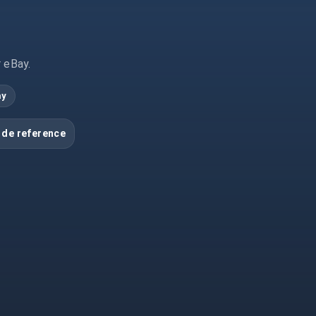
r eBay.
ay
 de reference