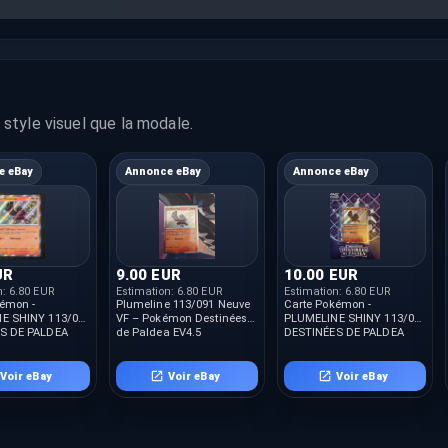
style visuel que la modale.
e eBay
Annonce eBay
Annonce eBay
UR
9.00 EUR
10.00 EUR
n:
6.80 EUR
Estimation:
6.80 EUR
Estimation:
6.80 EUR
kémon -
Plumeline 113/091 Neuve
Carte Pokémon -
E SHINY 113/091
VF – Pokémon Destinées
PLUMELINE SHINY 113/091
S DE PALDEA
de Paldea EV4.5
DESTINÉES DE PALDEA
UVE FR
PROCHE DU NEUF FR
Voir eBay
Voir eBay
Voir eBay