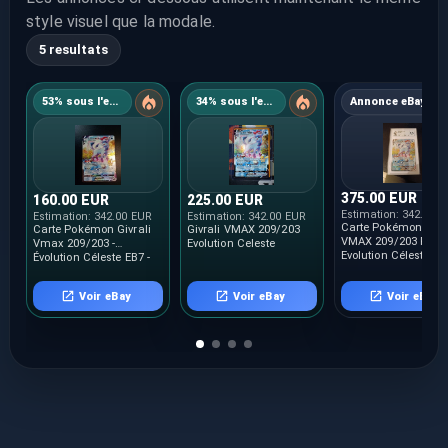
style visuel que la modale.
5 resultats
53% sous l'estimation
34% sous l'estimation
Annonce eBay
375.00 EUR
160.00 EUR
225.00 EUR
Estimation:
342.00 
Estimation:
342.00 EUR
Estimation:
342.00 EUR
Carte Pokémon Givrali
Carte Pokémon Givrali
Givrali VMAX 209/203
VMAX 209/203 Fr
Vmax 209/203 -
Evolution Celeste
Evolution Céleste - 
Évolution Céleste EB7 -
9,5
LP Fr 🇫🇷
Voir eBay
Voir eBay
Voir eBay