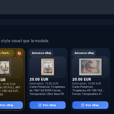
style visuel que la modale.
6% sous l'estimation
Annonce eBay
Annonce eBay
20.00 EUR
20.00 EUR
EUR
Estimation:
15.85 EUR
Estimation:
15.85 EUR
n:
15.85 EUR
Carte Pokémon Triopikeau
Carte Pokémon :
U EX FULL ART -
ex 190/162 EV05 Forces
Triopikeau EX 190/162
190/162 EV5
Temporelles Ultra Rare FR
Forces Temporelles Fr
ES
NEUF (port groupé)
LES NEUF FR
Voir eBay
Voir eBay
Voir eBay