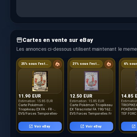
Cartes en vente sur eBay
Les annonces ci-dessous utilisent maintenant le meme 
25% sous l'estimation
21% sous l'estimation
11.90 EUR
12.50 EUR
14.85 
Estimation:
15.85 EUR
Estimation:
15.85 EUR
Estimatio
Carte Pokémon -
Carte Pokémon Triopikeau
TRIOPIKEA
Triopikeau EX FA - FR -
EX Téracristal FA 190/162
POKÉMON 
EV5/Forces Temporelles-
EV5 Forces Temporelles Fr
TEF FORC
190/162-Neuf
.
TEMPOREL
Voir eBay
Voir eBay