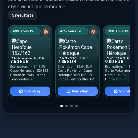
style visuel que la modale.
5 resultats
49% sous l'estimation
46% sous l'estimation
39% sous l'estimation
7.50 EUR
7.85 EUR
9.00 EUR
Estimation:
14.64 EUR
Estimation:
14.64 EUR
Estimation:
14.64 E
Cape Heroïque 152/162
Carte Pokémon Cape
Carte Pokémon Cap
Pokemon Ev05 Forces
Héroïque 152/162 TEF
Héroique 152/162 E
Temporelles Fr
Forces Temporelles FR
High-Tech Forces
NEUF
Temporelles TEF FR
Voir eBay
Voir eBay
Voir eBay