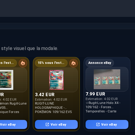
style visuel que la modale.
28% sous l'estimation
15% sous l'estimation
Annonce eBay
7.99 EUR
UR
3.42 EUR
Estimation:
4.02 EUR
n:
4.02 EUR
Estimation:
4.02 EUR
☆Rugit-Lune Holo X4 -
kémon Rugit-Lune
RUGIT-LUNE
109/162 ‐ Forces
EV05
HOLOGRAPHIQUE -
Temporelles - Carte
ique Forces
POKÉMON 109/162 EV5
Pokémon - JCC - FR☆
es TEF FR
TEF FORCES
TEMPORELLES NEUF FR
Voir eBay
Voir eBay
Voir eBay