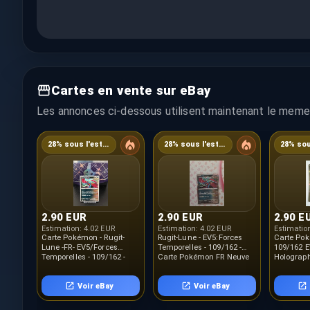
Cartes en vente sur eBay
Les annonces ci-dessous utilisent maintenant le meme 
28% sous l'estimation
28% sous l'estimation
2.90 EUR
2.90 EUR
2.90 E
Estimation:
4.02 EUR
Estimation:
4.02 EUR
Estimatio
Carte Pokémon - Rugit-
Rugit-Lune - EV5:Forces
Carte Po
Lune -FR- EV5/Forces
Temporelles - 109/162 -
109/162 
Temporelles - 109/162 -
Carte Pokémon FR Neuve
Holograph
Neuf
Temporell
Voir eBay
Voir eBay