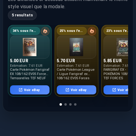
style visuel que la modale.
5 resultats
34% sous l'estimation
25% sous l'estimation
23% sous l'estimation
5.00 EUR
5.70 EUR
5.85 EUR
Estimation:
7.61 EUR
Estimation:
7.61 EUR
Estimation:
7.61 EUR
Carte Pokémon Farigiraf
Carte Pokémon League
FARIGIRAF EX -
EX 108/162 EV05 Forces
/ Ligue Farigiraf ex
POKÉMON 108/162 EV5
Temporelles TEF NEUF
108/162 EV05 Forces
TEF FORCES
FR
temporelles FR
TEMPORELLES NEUF
Voir eBay
Voir eBay
Voir eBay