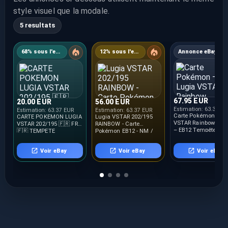
style visuel que la modale.
5 resultats
68% sous l'estimation
12% sous l'estimation
Annonce eBay
67.95 EUR
20.00 EUR
56.00 EUR
Estimation:
63.37 E
Estimation:
63.37 EUR
Estimation:
63.37 EUR
Carte Pokémon – L
CARTE POKEMON LUGIA
Lugia VSTAR 202/195
VSTAR Rainbow 202
VSTAR 202/195 🇫🇷 FR
RAINBOW - Carte
– EB12 Tempête
🇫🇷 TEMPETE
Pokémon EB12 - NM /
Argentée – Français
ARGENTEE
Neuve
Voir eBay
Voir eBay
Voir eBay