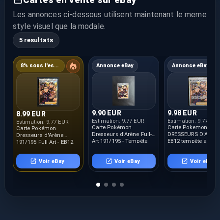
Les annonces ci-dessous utilisent maintenant le meme
style visuel que la modale.
5 resultats
8% sous l'estimation
Annonce eBay
Annonce eBay
9.90 EUR
9.98 EUR
8.99 EUR
Estimation:
9.77 EUR
Estimation:
9.77 EUR
Estimation:
9.77 EUR
Carte Pokémon
Carte Pokemon
Carte Pokémon
Dresseurs d'Arène Full-
DRESSEURS D'ARENE 
Dresseurs d'Arène
Art 191/195 - Tempête
EB12 tempête argen
191/195 Full Art - EB12
Argentée - FR - Neuf
FR - 191/195 - Neuf
Tempête Argentée FR
Voir eBay
Voir eBay
Voir eBay