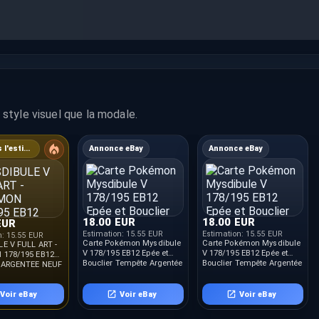
style visuel que la modale.
4% sous l'estimation
Annonce eBay
Annonce eBay
18.00 EUR
18.00 EUR
EUR
Estimation:
15.55 EUR
Estimation:
15.55 EUR
n:
15.55 EUR
Carte Pokémon Mysdibule
Carte Pokémon Mysdibule
E V FULL ART -
V 178/195 EB12 Epée et
V 178/195 EB12 Epée et
178/195 EB12
Bouclier Tempête Argentée
Bouclier Tempête Argentée
 ARGENTEE NEUF
FR
FR ⭐️
Voir eBay
Voir eBay
Voir eBay