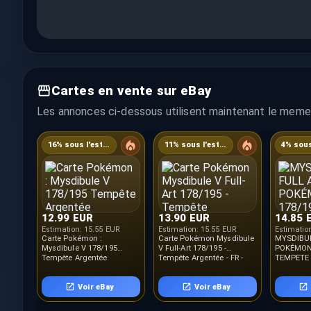
Cartes en vente sur eBay
Les annonces ci-dessous utilisent maintenant le meme 
16% sous l'estimation
11% sous l'estimation
12.99 EUR
13.90 EUR
14.85 
Estimation:
15.55 EUR
Estimation:
15.55 EUR
Estimatio
Carte Pokémon :
Carte Pokémon Mysdibule
MYSDIBUL
Mysdibule V 178/195
V Full-Art 178/195 -
POKÉMON 
Tempête Argentée
Tempête Argentée - FR -
TEMPETE
Française NEUF
Neuf
FR
Voir eBay
Voir eBay