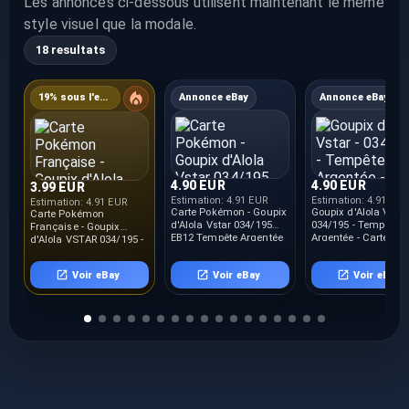
Les annonces ci-dessous utilisent maintenant le meme
style visuel que la modale.
18 resultats
19% sous l'estimation
Annonce eBay
Annonce eBay
4.90 EUR
4.90 EUR
3.99 EUR
Estimation:
4.91 EUR
Estimation:
4.91 EUR
Estimation:
4.91 EUR
Carte Pokémon - Goupix
Goupix d'Alola Vstar 
Carte Pokémon
d'Alola Vstar 034/195
034/195 - Tempête
Française - Goupix
EB12 Tempête Argentée
Argentée - Carte
d'Alola VSTAR 034/195 -
Fr Neuf
Pokémon - FR
EB12 Tempête Argentée
Voir eBay
Voir eBay
Voir eBay